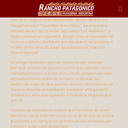
Uno de los lugares más interesantes dentro del Rancho
Patagónico es el “Escondite de los Nazis”. Se encuentra
ubicado dentro de un sector del cuadro “Los Alemanes” y
según cuentan los lugareños, fungió como un escondite de
unos ex soldados alemanes que escaparon de la justicia a
finales de los años 40, luego de culminada la Segunda
Guerra Mundial.
En el lugar podemos apreciar ruinas de una vivienda
principal, además de algunos rastros que sugieren estuvo
habitada por unos cuantos años. Desde pedazos de vigas
de madera hasta restos de un horno artesanal, las
evidencias sugieren que quienes vivieron allí lo hicieron de
forma rudimentaria, intentando mantener un bajo perfil
durante los años que siguieron el final de la segunda gran
guerra.
Cuentan las leyendas populares que los restos de estos
alemanes yacen bajo tierra muy cerca de la casa de piedra,
guardando por siempre los secretos de sus andanzas por
Europa, y quien sabe donde más.