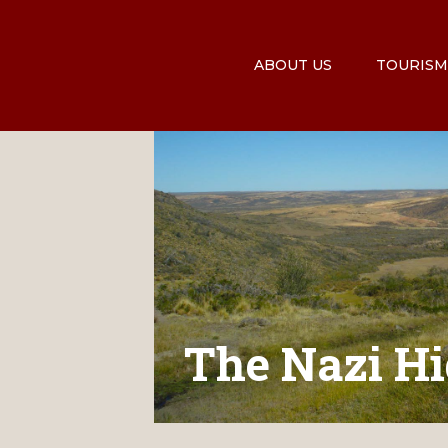
ABOUT US
TOURISM
The Nazi Hi