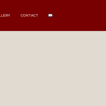
LLERY
CONTACT