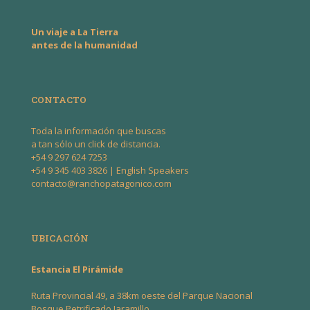
Un viaje a La Tierra
antes de la humanidad
CONTACTO
Toda la información que buscas
a tan sólo un click de distancia.
+54 9 297 624 7253
+54 9 345 403 3826
| English Speakers
contacto@ranchopatagonico.com
UBICACIÓN
Estancia El Pirámide
Ruta Provincial 49, a 38km oeste del Parque Nacional
Bosque Petrificado Jaramillo.