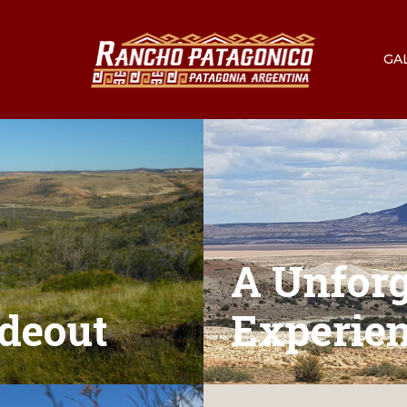
GA
A Unforg
deout
Experie