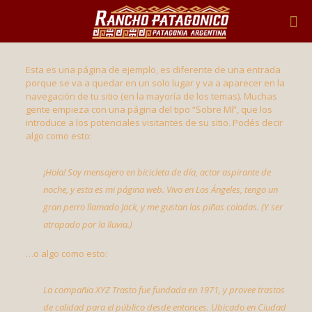
Esta es una página de ejemplo, es diferente de una entrada
porque se va a quedar en un solo lugar y va a aparecer en la
navegación de tu sitio (en la mayoría de los temas). Muchas
gente empieza con una página del tipo “Sobre Mí”, que los
introduce a los potenciales visitantes de su sitio. Podés decir
algo como esto:
¡Hola! Soy mensajero en bicicleta de día, actor aspirante de
noche, y esta es mi página web. Vivo en Los Ángeles, tengo un
gran perro llamado Jack, y me gustan las piñas coladas. (Y ser
atrapado por la lluvia.)
…o algo como esto:
La compañia XYZ Trasto fue fundada en 1971, y provee trastos
de calidad para el público desde entonces. Ubicado en Ciudad