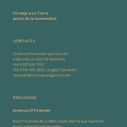
Un viaje a La Tierra
antes de la humanidad
CONTACTO
Toda la información que buscas
a tan sólo un click de distancia.
+54 9 297 624 7253
+54 9 345 403 3826
| English Speakers
contacto@ranchopatagonico.com
UBICACIÓN
Estancia El Pirámide
Ruta Provincial 49, a 38km oeste del Parque Nacional
Bosque Petrificado Jaramillo.