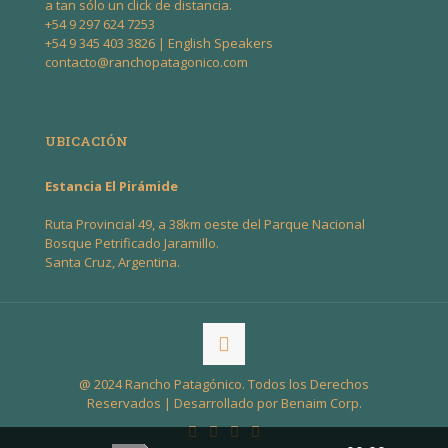
a tan sólo un click de distancia.
+54 9 297 624 7253
+54 9 345 403 3826
| English Speakers
contacto@ranchopatagonico.com
UBICACIÓN
Estancia El Pirámide
Ruta Provincial 49, a 38km oeste del Parque Nacional
Bosque Petrificado Jaramillo.
Santa Cruz, Argentina.
@ 2024 Rancho Patagónico. Todos los Derechos
Reservados | Desarrollado por
Benaim Corp
.