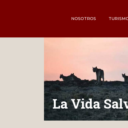
NOSOTROS
TURISM
La Vida Sal