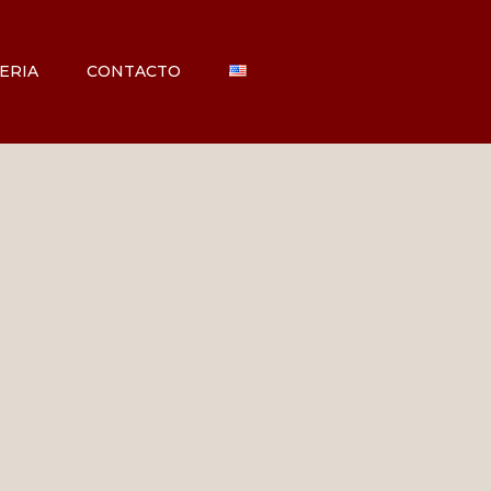
ERIA
CONTACTO