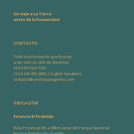
Un viaje a La Tierra
antes de la humanidad
CONTACTO
Toda la información que buscas
a tan sólo un click de distancia.
+54 9 297 624 7253
+54 9 345 403 3826
| English Speakers
contacto@ranchopatagonico.com
UBICACIÓN
Estancia El Pirámide
Ruta Provincial 49, a 38km oeste del Parque Nacional
Bosque Petrificado Jaramillo.